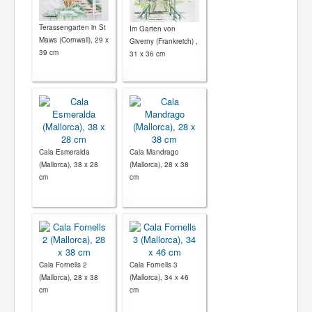
Terassengarten in St
Im Garten von
Maws (Cornwall), 29 x
Giverny (Frankreich) ,
39 cm
31 x 36 cm
Cala Esmeralda
Cala Mandrago
(Mallorca), 38 x 28
(Mallorca), 28 x 38
cm
cm
Cala Fornells 2
Cala Fornells 3
(Mallorca), 28 x 38
(Mallorca), 34 x 46
cm
cm