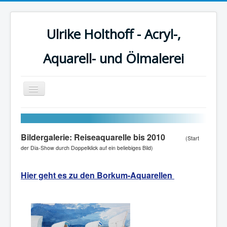
Ulrike Holthoff - Acryl-,
Aquarell- und Ölmalerei
Navigation
an/aus
Start
Acrylmalerei
Bildergalerie: Reiseaq
uarelle bis 2010
(Start
Aquarellmalerei
der Dia-Show durch Doppelklick auf ein beliebiges Bild)
Reiseaquarelle
Hier geht es zu den Borkum-Aquarellen
Ölmalerei
Tempera
Weitere Links