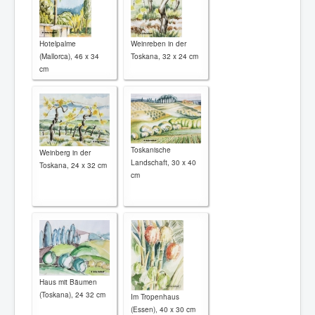
Hotelpalme
Weinreben in der
(Mallorca), 46 x 34
Toskana, 32 x 24 cm
cm
Toskanische
Weinberg in der
Landschaft, 30 x 40
Toskana, 24 x 32 cm
cm
Haus mit Bäumen
(Toskana), 24 32 cm
Im Tropenhaus
(Essen), 40 x 30 cm