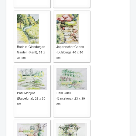
Bach in Glendurgan
Japanischer Garten
Garden (Kent), 38 x
(Duisburg), 40 x 30
31 cm
cm
Park Monjuic
Park Guell
(Barcelona), 23 x 30
(Barcelona), 23 x 30
cm
cm