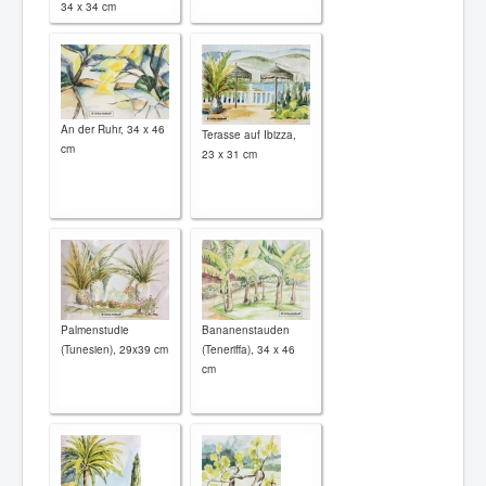
34 x 34 cm
An der Ruhr, 34 x 46
Terasse auf Ibizza,
cm
23 x 31 cm
Palmenstudie
Bananenstauden
(Tunesien), 29x39 cm
(Teneriffa), 34 x 46
cm