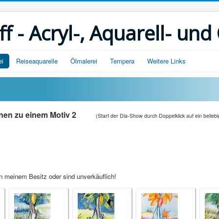
ff - Acryl-, Aquarell- und
ei
Reiseaquarelle
Ölmalerei
Tempera
Weitere Links
onen zu einem Motiv 2
(Start der Dia-Show durch Doppelklick auf ein beliebi
in meinem Besitz oder sind unverkäuflich!